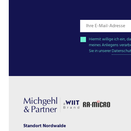
Hiermit willige ich ein,
meines Anliegens verarb
Sie in unserer
Datenschut
Standort Nordwalde