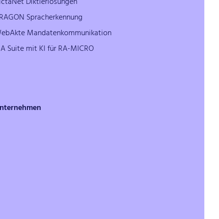
ictaNet Diktierlösungen
RAGON Spracherkennung
ebAkte Mandatenkommunikation
PA Suite mit KI für RA-MICRO
nternehmen