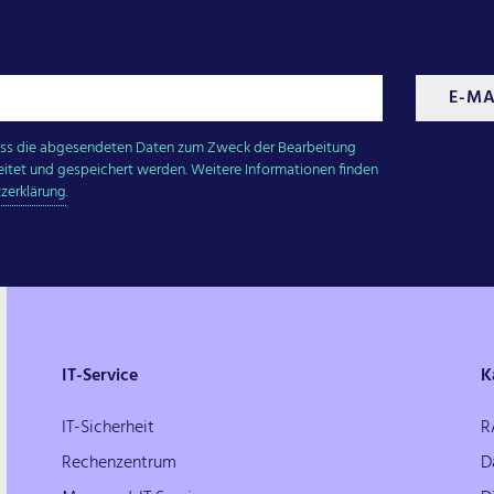
E-MA
 dass die abgesendeten Daten zum Zweck der Bearbeitung
eitet und gespeichert werden. Weitere Informationen finden
zerklärung
.
IT-Service
K
IT-Sicherheit
R
Rechenzentrum
D