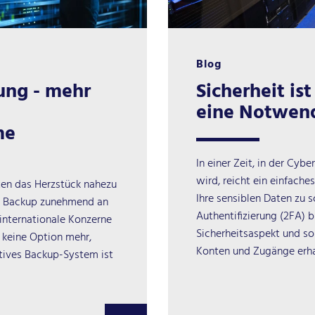
Blog
ung - mehr
Sicherheit is
eine Notwend
me
In einer Zeit, in der Cyb
wird, reicht ein einfach
Daten das Herzstück nahezu
Ihre sensiblen Daten zu 
ma Backup zunehmend an
Authentifizierung (2FA) b
internationale Konzerne
Sicherheitsaspekt und sorg
e keine Option mehr,
Konten und Zugänge erh
ktives
Backup-System
ist