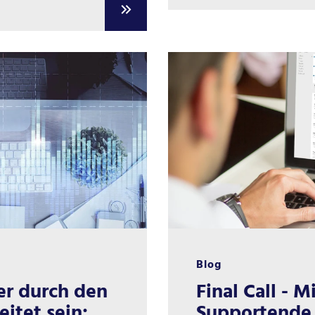
Blog
er durch den
Final Call - M
itet sein:
Supportende