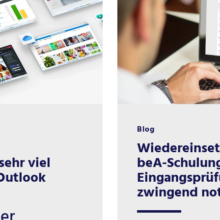
Blog
Wiedereinset
sehr viel
beA-Schulun
Outlook
Eingangsprüf
zwingend no
der