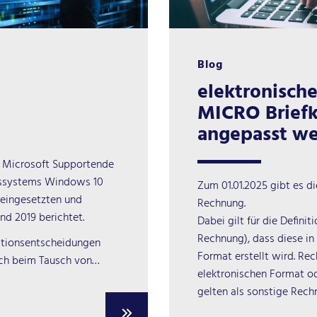
Blog
elektronisch
MICRO Brief
angepasst w
m Microsoft Supportende
ebssystems Windows 10
Zum 01.01.2025 gibt es d
 eingesetzten und
Rechnung.
nd 2019 berichtet.
Dabei gilt für die Defini
Rechnung), dass diese in
tionsentscheidungen
Format erstellt wird. Re
uch beim Tausch von…
elektronischen Format od
gelten als sonstige Rech