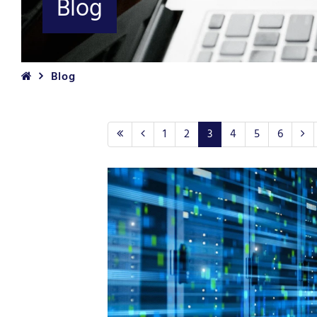
Blog
Blog
(Standort)
1
2
3
4
5
6