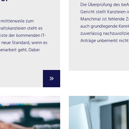
Die Überprüfung des beA
Gericht stellt Kanzleien
Manchmal ist fehlende Ze
 mittlerweile zum
auch grundlegende Kenn
ltskanzleien steht es
zuverlässig nachzuvollzi
Liste der kommenden IT-
Anträge unbemerkt nicht 
 neue Standard, wenn es
narbeit geht. Dabei