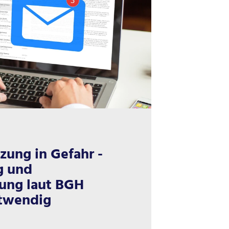
zung in Gefahr -
g und
ung laut BGH
twendig